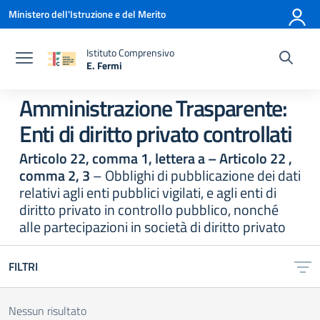
Vai ai contenuti
Vai al menu di navigazione
Vai al footer
Ministero dell'Istruzione e del Merito
Istituto Comprensivo
E. Fermi
— Visita la pagina iniziale della scuola
Amministrazione Trasparente:
Enti di diritto privato controllati
Articolo 22, comma 1, lettera a – Articolo 22 ,
comma 2, 3
– Obblighi di pubblicazione dei dati
relativi agli enti pubblici vigilati, e agli enti di
diritto privato in controllo pubblico, nonché
alle partecipazioni in società di diritto privato
FILTRI
Nessun risultato