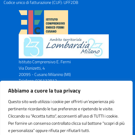
Codice unico di fatturazione (CUF): UFF2DB
Istituto Comprensivo E. Fermi
Via Donizetti, 4
20095 - Cusano Milanino (MI)
Telefono: 026132812
Email: miic8ax00n@istruzione.it
Abbiamo a cuore la tua privacy
PEC: miic8ax00n@pec.istruzione.it
Codice Meccanografico: MIIC8AX00N
Questo sito web utilizza i cookie per offrirti un’esperienza più
Codice Fiscale: C.F. 83043750153
pertinente ricordando le tue preferenze e ripetendo le visite.
Cliccando su "Accetta tutto", acconsenti all'uso di TUTTI i cookie.
Per fornire un consenso controllato clicca sul bottone “scopri di più
e personalizza” oppure rifiuta per rifiutarli tutti.