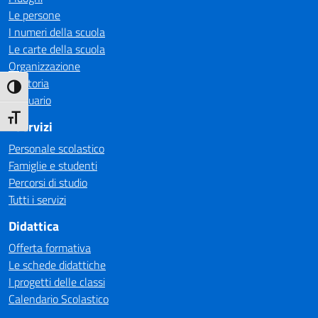
Le persone
I numeri della scuola
Le carte della scuola
Organizzazione
La storia
Attiva/disattiva alto contrasto
Annuario
Attiva/disattiva dimensione testo
I Servizi
Personale scolastico
Famiglie e studenti
Percorsi di studio
Tutti i servizi
Didattica
Offerta formativa
Le schede didattiche
I progetti delle classi
Calendario Scolastico