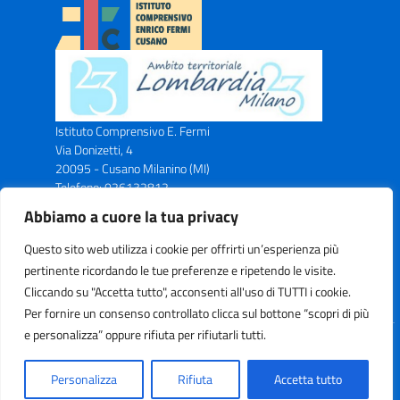
Istituto Comprensivo E. Fermi
Via Donizetti, 4
20095 - Cusano Milanino (MI)
Telefono: 026132812
Email: miic8ax00n@istruzione.it
Abbiamo a cuore la tua privacy
PEC: miic8ax00n@pec.istruzione.it
Codice Meccanografico: MIIC8AX00N
Questo sito web utilizza i cookie per offrirti un’esperienza più
Codice Fiscale: C.F. 83043750153
pertinente ricordando le tue preferenze e ripetendo le visite.
Cliccando su "Accetta tutto", acconsenti all'uso di TUTTI i cookie.
Per fornire un consenso controllato clicca sul bottone “scopri di più
e personalizza” oppure rifiuta per rifiutarli tutti.
Idea e progetto di Designers Italia
Personalizza
Rifiuta
Accetta tutto