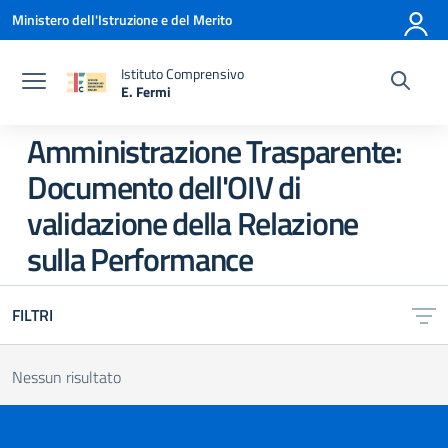
Vai ai contenuti
Vai al menu di navigazione
Vai al footer
Ministero dell'Istruzione e del Merito
Istituto Comprensivo
E. Fermi
— Visita la pagina iniziale della scuola
Amministrazione Trasparente:
Documento dell'OIV di
validazione della Relazione
sulla Performance
FILTRI
Nessun risultato