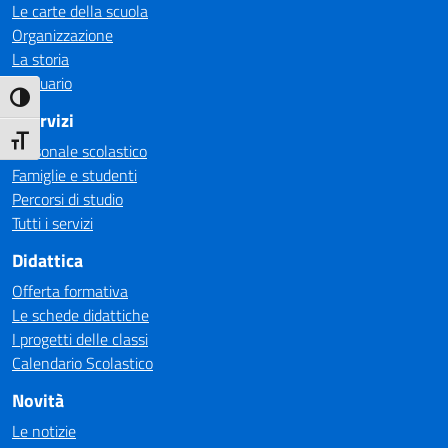
Le carte della scuola
Organizzazione
La storia
Annuario
Attiva/disattiva alto contrasto
I Servizi
Attiva/disattiva dimensione testo
Personale scolastico
Famiglie e studenti
Percorsi di studio
Tutti i servizi
Didattica
Offerta formativa
Le schede didattiche
I progetti delle classi
Calendario Scolastico
Novità
Le notizie