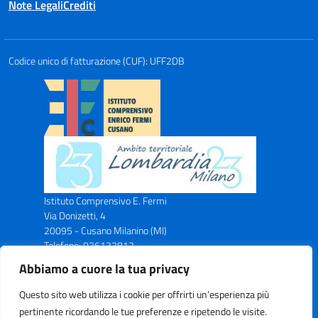
Note Legali
Crediti
Codice unico di fatturazione (CUF): UFF2DB
Istituto Comprensivo E. Fermi
Via Donizetti, 4
20095 - Cusano Milanino (MI)
Telefono: 026132812
Email: miic8ax00n@istruzione.it
Abbiamo a cuore la tua privacy
PEC: miic8ax00n@pec.istruzione.it
Codice Meccanografico: MIIC8AX00N
Questo sito web utilizza i cookie per offrirti un’esperienza più
Codice Fiscale: C.F. 83043750153
pertinente ricordando le tue preferenze e ripetendo le visite.