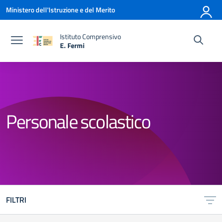
Vai ai contenuti
Vai al menu di navigazione
Vai al footer
Ministero dell'Istruzione e del Merito
Istituto Comprensivo
E. Fermi
— Visita la pagina iniziale della scuola
Personale scolastico
FILTRI