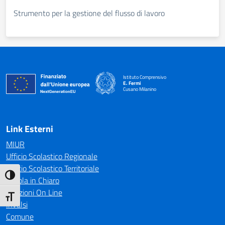
Strumento per la gestione del flusso di lavoro
Istituto Comprensivo
E. Fermi
Cusano Milanino
— Visita la pagina iniziale della scuola
Link Esterni
MIUR
Ufficio Scolastico Regionale
Ufficio Scolastico Territoriale
Attiva/disattiva alto contrasto
Scuola in Chiaro
Iscrizioni On Line
Attiva/disattiva dimensione testo
Invalsi
Comune