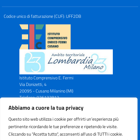
Codice unico di fatturazione (CUF): UFF2DB
Istituto Comprensivo E. Fermi
Via Donizetti, 4
20095 - Cusano Milanino (MI)
Telefono: 026132812
Email: miic8ax00n@istruzione.it
Abbiamo a cuore la tua privacy
PEC: miic8ax00n@pec.istruzione.it
Codice Meccanografico: MIIC8AX00N
Questo sito web utilizza i cookie per offrirti un’esperienza più
Codice Fiscale: C.F. 83043750153
pertinente ricordando le tue preferenze e ripetendo le visite.
Cliccando su "Accetta tutto", acconsenti all'uso di TUTTI i cookie.