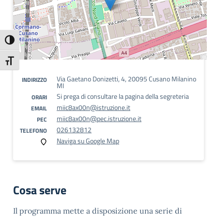
Attiva/disattiva alto contrasto
Attiva/disattiva dimensione testo
Via Gaetano Donizetti, 4, 20095 Cusano Milanino
INDIRIZZO
MI
Si prega di consultare la pagina della segreteria
ORARI
miic8ax00n@istruzione.it
EMAIL
miic8ax00n@pec.istruzione.it
PEC
026132812
TELEFONO
Naviga su Google Map
Cosa serve
Il programma mette a disposizione una serie di