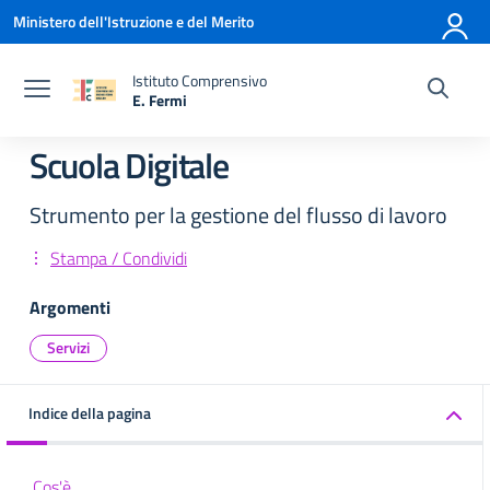
Vai ai contenuti
Vai al menu di navigazione
Vai al footer
Ministero dell'Istruzione e del Merito
Istituto Comprensivo
E. Fermi
— Visita la pagina iniziale della scuola
Scuola Digitale
Strumento per la gestione del flusso di lavoro
Stampa / Condividi
Argomenti
Servizi
Indice della pagina
Cos'è