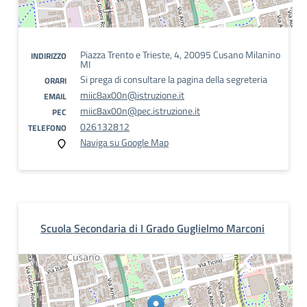
Piazza Trento e Trieste, 4, 20095 Cusano Milanino
INDIRIZZO
MI
Si prega di consultare la pagina della segreteria
ORARI
miic8ax00n@istruzione.it
EMAIL
miic8ax00n@pec.istruzione.it
PEC
026132812
TELEFONO
Naviga su Google Map
Scuola Secondaria di I Grado Guglielmo Marconi