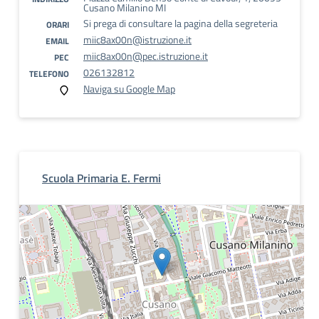
Cusano Milanino MI
Si prega di consultare la pagina della segreteria
ORARI
miic8ax00n@istruzione.it
EMAIL
miic8ax00n@pec.istruzione.it
PEC
026132812
TELEFONO
Naviga su Google Map
Scuola Primaria E. Fermi