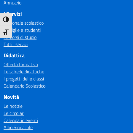
Annuario
I Servizi
Attiva/disattiva alto contrasto
Personale scolastico
Famiglie e studenti
Attiva/disattiva dimensione testo
Percorsi di studio
Tutti i servizi
Didattica
Offerta formativa
Le schede didattiche
I progetti delle classi
Calendario Scolastico
Novità
Le notizie
Le circolari
Calendario eventi
Albo Sindacale