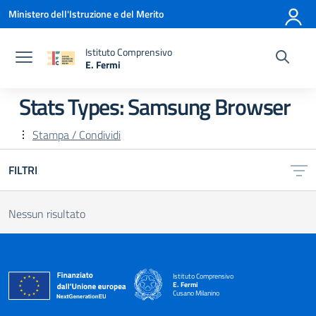
Vai ai contenuti
Vai al menu di navigazione
Vai al footer
Ministero dell'Istruzione e del Merito
Istituto Comprensivo
E. Fermi
— Visita la pagina iniziale della scuola
Stats Types:
Samsung Browser
Stampa / Condividi
FILTRI
Nessun risultato
Istituto Comprensivo
E. Fermi
Cusano Milanino
— Visita la pagina iniziale della scuola