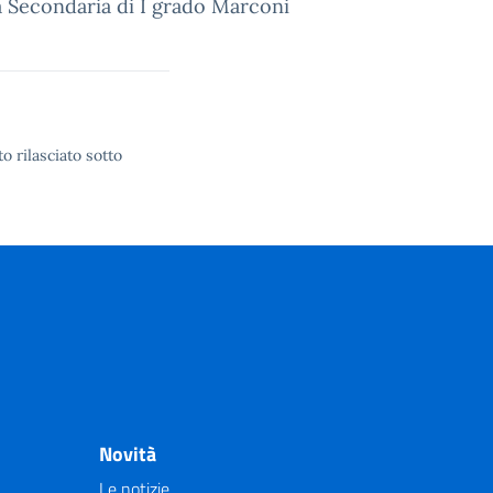
ola Secondaria di I grado Marconi
o rilasciato sotto
Novità
Le notizie