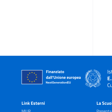
Is
E
C
— 
Link Esterni
La Scuo
MIUR
Presenta