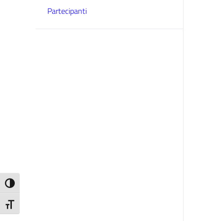
Partecipanti
Attiva/disattiva alto contrasto
Attiva/disattiva dimensione testo