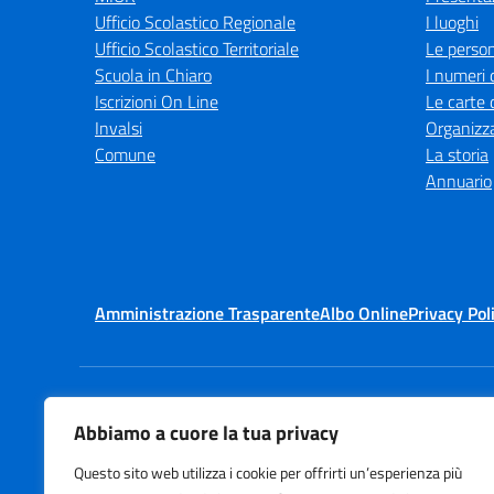
Ufficio Scolastico Regionale
I luoghi
Ufficio Scolastico Territoriale
Le perso
Scuola in Chiaro
I numeri 
Iscrizioni On Line
Le carte 
Invalsi
Organizz
Comune
La storia
Annuario
Amministrazione Trasparente
Albo Online
Privacy Pol
Abbiamo a cuore la tua privacy
Questo sito web utilizza i cookie per offrirti un’esperienza più