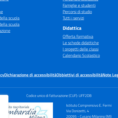
Famiglie e studenti
ne
Percorsi di studio
della scuola
Tutti i servizi
della scuola
Didattica
azione
Offerta formativa
Le schede didattiche
I progetti delle classi
Calendario Scolastico
icy
Dichiarazione di accessibilità
Obbiettivi di accessibilità
Note Leg
Codice unico di fatturazione (CUF): UFF2DB
Istituto Comprensivo E. Fermi
Via Donizetti, 4
20095 - Cusano Milanino (MI)