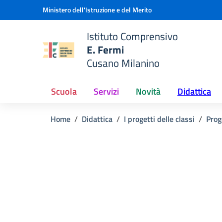
Vai ai contenuti
Vai al menu di navigazione
Vai al footer
Ministero dell'Istruzione e del Merito
Istituto Comprensivo
E. Fermi
e della scuola
Cusano Milanino
— Visita la pagina iniziale del
Scuola
Servizi
Novità
Didattica
Home
Didattica
I progetti delle classi
Prog