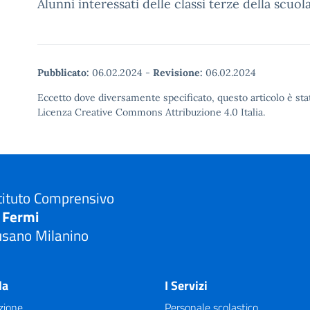
Alunni interessati delle classi terze della scu
Pubblicato:
06.02.2024
-
Revisione:
06.02.2024
Eccetto dove diversamente specificato, questo articolo è stat
Licenza Creative Commons Attribuzione 4.0 Italia.
tituto Comprensivo
. Fermi
usano Milanino
Visita la pagina iniziale della scuola
la
I Servizi
zione
Personale scolastico