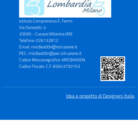
Istituto Comprensivo E. Fermi
Via Donizetti, 4
20095 - Cusano Milanino (MI)
Telefono: 026132812
Email: miic8ax00n@istruzione.it
PEC: miic8ax00n@pec.istruzione.it
Codice Meccanografico: MIIC8AX00N
Codice Fiscale: C.F. 83043750153
Idea e progetto di Designers Italia