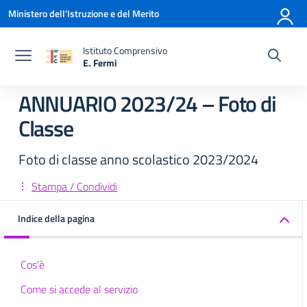
Vai ai contenuti
Vai al menu di navigazione
Vai al footer
Ministero dell'Istruzione e del Merito
Istituto Comprensivo
E. Fermi
— Visita la pagina iniziale della scuola
ANNUARIO 2023/24 – Foto di
Classe
Foto di classe anno scolastico 2023/2024
Stampa / Condividi
Indice della pagina
Cos'è
Come si accede al servizio