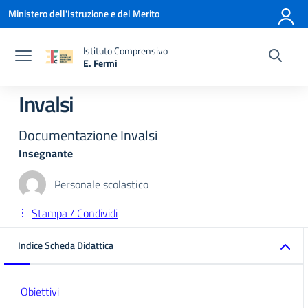
Vai ai contenuti
Vai al menu di navigazione
Vai al footer
Ministero dell'Istruzione e del Merito
Istituto Comprensivo
E. Fermi
— Visita la pagina iniziale della scuola
Invalsi
Documentazione Invalsi
Insegnante
Personale scolastico
Stampa / Condividi
Indice Scheda Didattica
Obiettivi