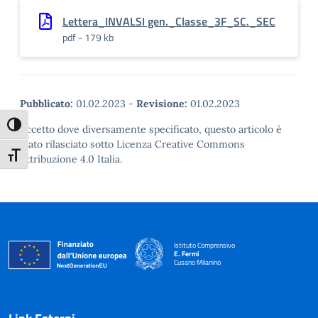
Lettera_INVALSI gen._Classe_3F_SC._SEC
pdf - 179 kb
Pubblicato:
01.02.2023
-
Revisione:
01.02.2023
Attiva/disattiva alto contrasto
Eccetto dove diversamente specificato, questo articolo è
stato rilasciato sotto Licenza Creative Commons
Attiva/disattiva dimensione testo
Attribuzione 4.0 Italia.
Istituto Comprensivo
E. Fermi
Cusano Milanino
— Visita la pagina iniziale della scuola