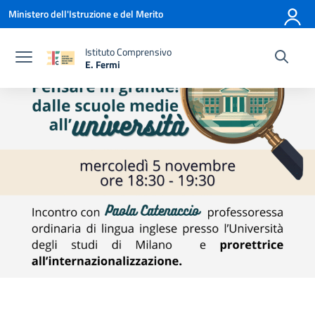
Vai ai contenuti
Vai al menu di navigazione
Vai al footer
Ministero dell'Istruzione e del Merito
Istituto Comprensivo
E. Fermi
— Visita la pagina iniziale della scuola