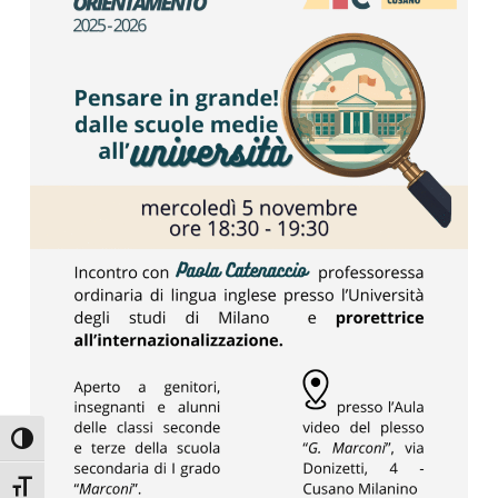
Attiva/disattiva alto contrasto
Attiva/disattiva dimensione testo