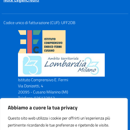
Codice unico di fatturazione (CUF): UFF2DB
Istituto Comprensivo E. Fermi
Via Donizetti, 4
20095 - Cusano Milanino (MI)
Telefono: 026132812
Email: miic8ax00n@istruzione.it
Abbiamo a cuore la tua privacy
PEC: miic8ax00n@pec.istruzione.it
Codice Meccanografico: MIIC8AX00N
Questo sito web utilizza i cookie per offrirti un’esperienza più
Codice Fiscale: C.F. 83043750153
pertinente ricordando le tue preferenze e ripetendo le visite.