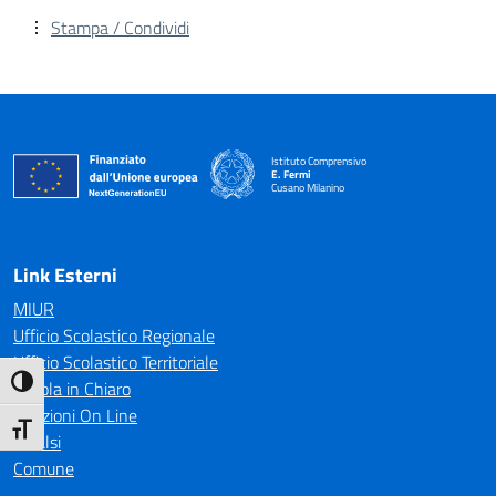
Stampa / Condividi
Istituto Comprensivo
E. Fermi
Cusano Milanino
— Visita la pagina iniziale della scuola
Link Esterni
MIUR
Ufficio Scolastico Regionale
Ufficio Scolastico Territoriale
Attiva/disattiva alto contrasto
Scuola in Chiaro
Iscrizioni On Line
Attiva/disattiva dimensione testo
Invalsi
Comune