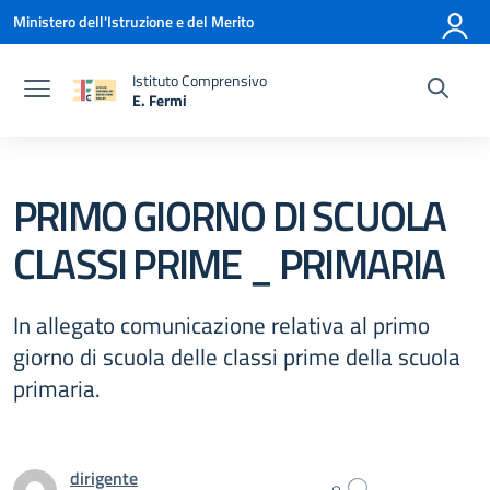
Vai ai contenuti
Vai al menu di navigazione
Vai al footer
Ministero dell'Istruzione e del Merito
Istituto Comprensivo
E. Fermi
— Visita la pagina iniziale della scuola
PRIMO GIORNO DI SCUOLA
CLASSI PRIME _ PRIMARIA
In allegato comunicazione relativa al primo
giorno di scuola delle classi prime della scuola
primaria.
dirigente