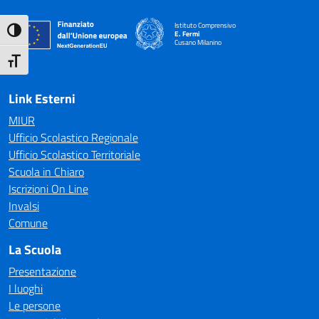
Istituto Comprensivo
Attiva/disattiva alto contrasto
E. Fermi
Cusano Milanino
— Visita la pagina iniziale della scuola
Attiva/disattiva dimensione testo
Link Esterni
MIUR
Ufficio Scolastico Regionale
Ufficio Scolastico Territoriale
Scuola in Chiaro
Iscrizioni On Line
Invalsi
Comune
La Scuola
Presentazione
I luoghi
Le persone