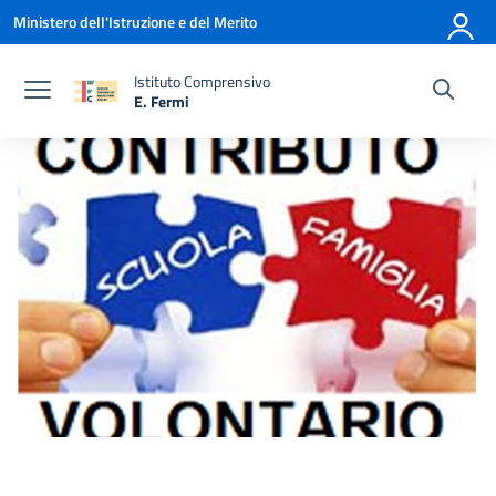
Vai ai contenuti
Vai al menu di navigazione
Vai al footer
Ministero dell'Istruzione e del Merito
Istituto Comprensivo
E. Fermi
— Visita la pagina iniziale della scuola