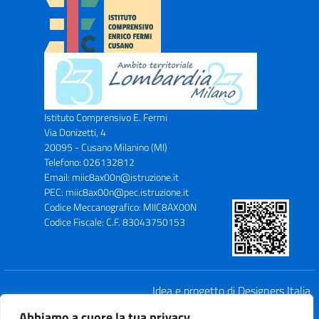
Istituto Comprensivo E. Fermi
Via Donizetti, 4
20095 - Cusano Milanino (MI)
Telefono: 026132812
Email: miic8ax00n@istruzione.it
PEC: miic8ax00n@pec.istruzione.it
Codice Meccanografico: MIIC8AX00N
Codice Fiscale: C.F. 83043750153
Idea e progetto di Designers Italia
Abbiamo a cuore la tua privacy