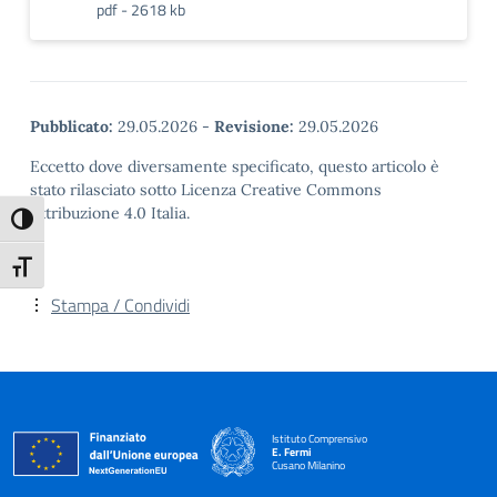
pdf - 2618 kb
Pubblicato:
29.05.2026
-
Revisione:
29.05.2026
Eccetto dove diversamente specificato, questo articolo è
stato rilasciato sotto Licenza Creative Commons
Attribuzione 4.0 Italia.
Attiva/disattiva alto contrasto
Attiva/disattiva dimensione testo
Stampa / Condividi
Istituto Comprensivo
E. Fermi
Cusano Milanino
— Visita la pagina iniziale della scuola