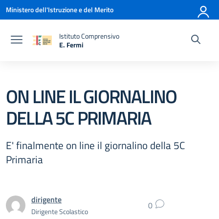
Vai ai contenuti
Vai al menu di navigazione
Vai al footer
Ministero dell'Istruzione e del Merito
Istituto Comprensivo
E. Fermi
— Visita la pagina iniziale della scuola
ON LINE IL GIORNALINO
DELLA 5C PRIMARIA
E' finalmente on line il giornalino della 5C
Primaria
dirigente
0
Dirigente Scolastico