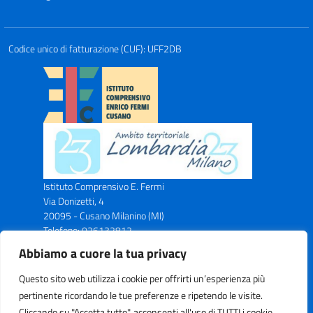
Codice unico di fatturazione (CUF): UFF2DB
Istituto Comprensivo E. Fermi
Via Donizetti, 4
20095 - Cusano Milanino (MI)
Telefono: 026132812
Email: miic8ax00n@istruzione.it
Abbiamo a cuore la tua privacy
PEC: miic8ax00n@pec.istruzione.it
Codice Meccanografico: MIIC8AX00N
Questo sito web utilizza i cookie per offrirti un’esperienza più
Codice Fiscale: C.F. 83043750153
pertinente ricordando le tue preferenze e ripetendo le visite.
Cliccando su "Accetta tutto", acconsenti all'uso di TUTTI i cookie.