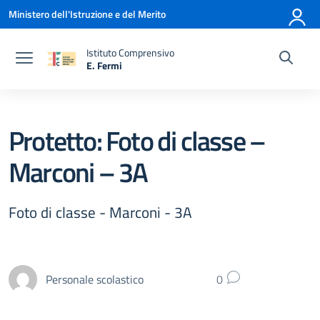
Vai ai contenuti
Vai al menu di navigazione
Vai al footer
Ministero dell'Istruzione e del Merito
Istituto Comprensivo
E. Fermi
— Visita la pagina iniziale della scuola
Protetto: Foto di classe –
Marconi – 3A
Foto di classe - Marconi - 3A
Personale scolastico
0