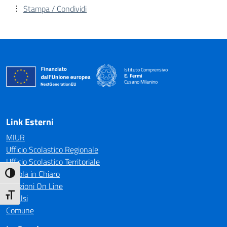
Stampa / Condividi
Istituto Comprensivo
E. Fermi
Cusano Milanino
— Visita la pagina iniziale della scuola
Link Esterni
MIUR
Ufficio Scolastico Regionale
Ufficio Scolastico Territoriale
Scuola in Chiaro
Attiva/disattiva alto contrasto
Iscrizioni On Line
Attiva/disattiva dimensione testo
Invalsi
Comune