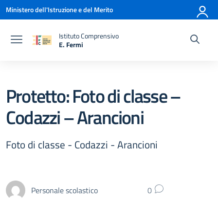
Vai ai contenuti
Vai al menu di navigazione
Vai al footer
Ministero dell'Istruzione e del Merito
Istituto Comprensivo
E. Fermi
— Visita la pagina iniziale della scuola
Protetto: Foto di classe –
Codazzi – Arancioni
Foto di classe - Codazzi - Arancioni
Personale scolastico
0