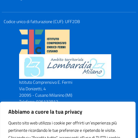
Codice unico di fatturazione (CUF): UFF2DB
Istituto Comprensivo E. Fermi
Via Donizetti, 4
20095 - Cusano Milanino (MI)
Telefono: 026132812
Email: miic8ax00n@istruzione.it
Abbiamo a cuore la tua privacy
PEC: miic8ax00n@pec.istruzione.it
Codice Meccanografico: MIIC8AX00N
Questo sito web utilizza i cookie per offrirti un’esperienza più
Codice Fiscale: C.F. 83043750153
pertinente ricordando le tue preferenze e ripetendo le visite.
Cliccando su "Accetta tutto", acconsenti all'uso di TUTTI i cookie.