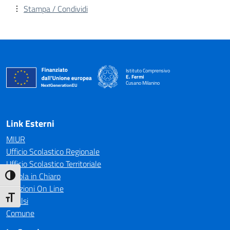
Stampa / Condividi
Istituto Comprensivo
E. Fermi
Cusano Milanino
— Visita la pagina iniziale della scuola
Link Esterni
MIUR
Ufficio Scolastico Regionale
Ufficio Scolastico Territoriale
Scuola in Chiaro
Attiva/disattiva alto contrasto
Iscrizioni On Line
Attiva/disattiva dimensione testo
Invalsi
Comune