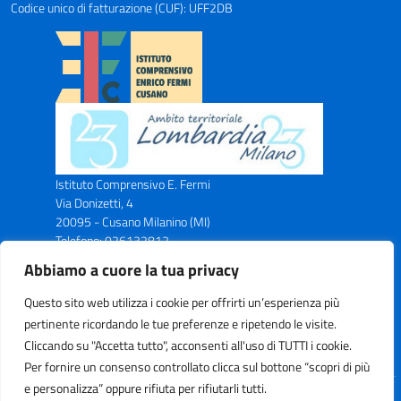
Codice unico di fatturazione (CUF): UFF2DB
Istituto Comprensivo E. Fermi
Via Donizetti, 4
20095 - Cusano Milanino (MI)
Telefono: 026132812
Email: miic8ax00n@istruzione.it
Abbiamo a cuore la tua privacy
PEC: miic8ax00n@pec.istruzione.it
Codice Meccanografico: MIIC8AX00N
Questo sito web utilizza i cookie per offrirti un’esperienza più
Codice Fiscale: C.F. 83043750153
pertinente ricordando le tue preferenze e ripetendo le visite.
Cliccando su "Accetta tutto", acconsenti all'uso di TUTTI i cookie.
Per fornire un consenso controllato clicca sul bottone “scopri di più
e personalizza” oppure rifiuta per rifiutarli tutti.