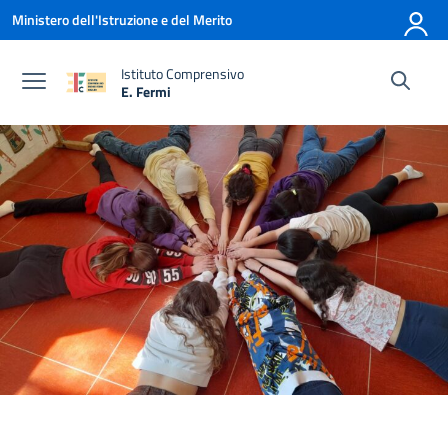
Vai ai contenuti
Vai al menu di navigazione
Vai al footer
Ministero dell'Istruzione e del Merito
Istituto Comprensivo
E. Fermi
— Visita la pagina iniziale della scuola