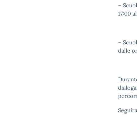
– Scuol
17:00 a
– Scuol
dalle o
Durante 
dialoga
percors
Seguira