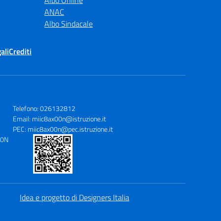
Albo Online
ANAC
Albo Sindacale
ali
Crediti
Telefono: 026132812
Email: miic8ax00n@istruzione.it
PEC: miic8ax00n@pec.istruzione.it
00N
3
Idea e progetto di Designers Italia