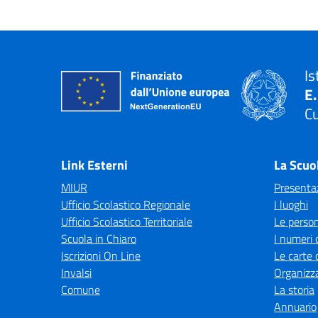
Is
E
C
— 
Link Esterni
La Scuo
MIUR
Presenta
Ufficio Scolastico Regionale
I luoghi
Ufficio Scolastico Territoriale
Le perso
Scuola in Chiaro
I numeri 
Iscrizioni On Line
Le carte 
Invalsi
Organizz
Comune
La storia
Annuario