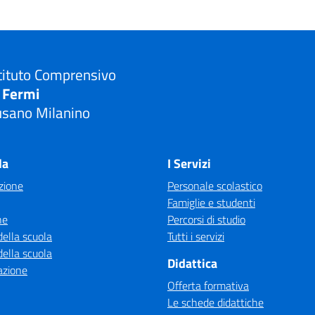
tituto Comprensivo
. Fermi
usano Milanino
Visita la pagina iniziale della scuola
la
I Servizi
zione
Personale scolastico
Famiglie e studenti
ne
Percorsi di studio
della scuola
Tutti i servizi
della scuola
Didattica
azione
Offerta formativa
Le schede didattiche