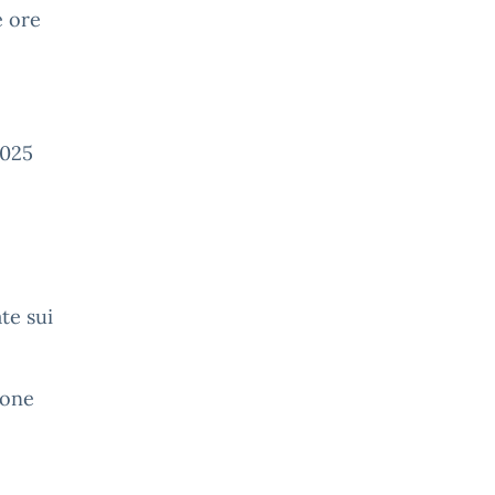
e ore
 2025
,
te sui
ione