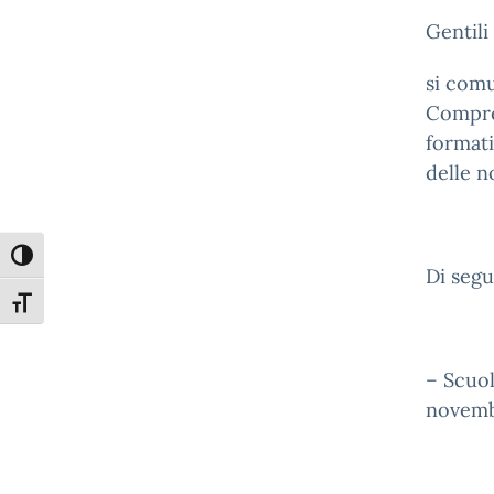
Gentili
si comu
Compren
formati
delle n
Attiva/disattiva alto contrasto
Di segu
Attiva/disattiva dimensione testo
– Scuol
novembr