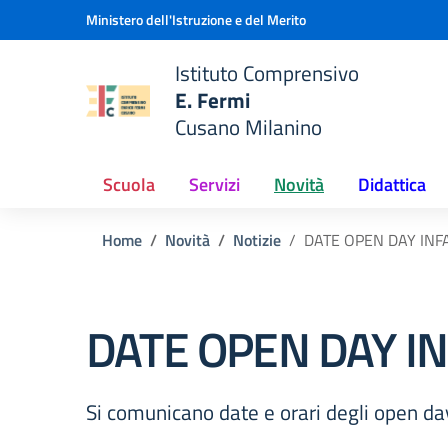
Vai ai contenuti
Vai al menu di navigazione
Vai al footer
Ministero dell'Istruzione e del Merito
Istituto Comprensivo
E. Fermi
e della scuola
Cusano Milanino
— Visita la pagina iniziale del
Scuola
Servizi
Novità
Didattica
Home
Novità
Notizie
DATE OPEN DAY INF
DATE OPEN DAY I
Si comunicano date e orari degli open day