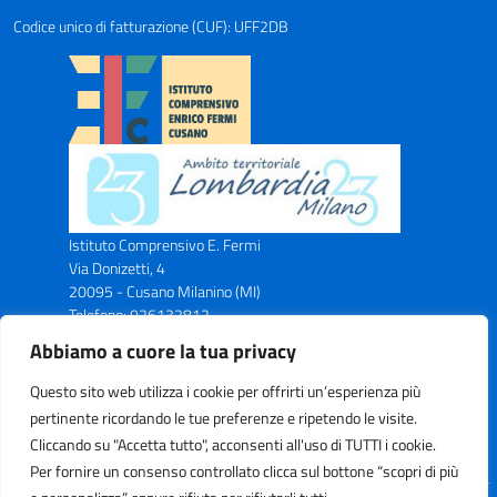
Codice unico di fatturazione (CUF): UFF2DB
Istituto Comprensivo E. Fermi
Via Donizetti, 4
20095 - Cusano Milanino (MI)
Telefono: 026132812
Email: miic8ax00n@istruzione.it
Abbiamo a cuore la tua privacy
PEC: miic8ax00n@pec.istruzione.it
Codice Meccanografico: MIIC8AX00N
Questo sito web utilizza i cookie per offrirti un’esperienza più
Codice Fiscale: C.F. 83043750153
pertinente ricordando le tue preferenze e ripetendo le visite.
Cliccando su "Accetta tutto", acconsenti all'uso di TUTTI i cookie.
Per fornire un consenso controllato clicca sul bottone “scopri di più