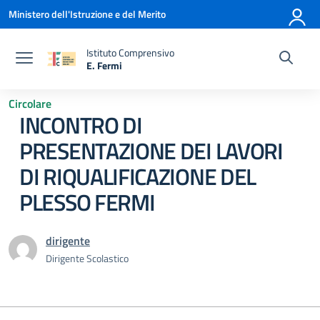
Vai ai contenuti
Vai al menu di navigazione
Vai al footer
Ministero dell'Istruzione e del Merito
Istituto Comprensivo
E. Fermi
— Visita la pagina iniziale della scuola
Circolare
INCONTRO DI
PRESENTAZIONE DEI LAVORI
DI RIQUALIFICAZIONE DEL
PLESSO FERMI
dirigente
Dirigente Scolastico