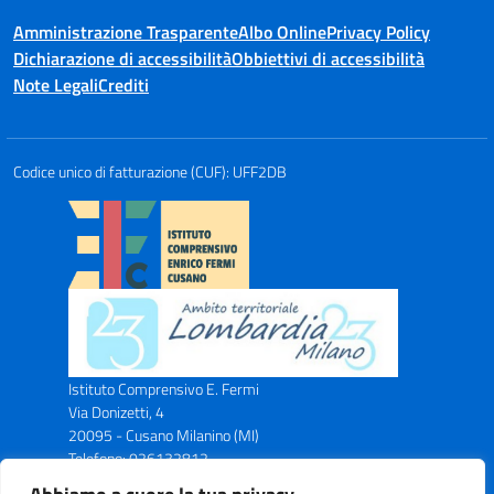
Amministrazione Trasparente
Albo Online
Privacy Policy
Dichiarazione di accessibilità
Obbiettivi di accessibilità
Note Legali
Crediti
Codice unico di fatturazione (CUF): UFF2DB
Istituto Comprensivo E. Fermi
Via Donizetti, 4
20095 - Cusano Milanino (MI)
Telefono: 026132812
Email: miic8ax00n@istruzione.it