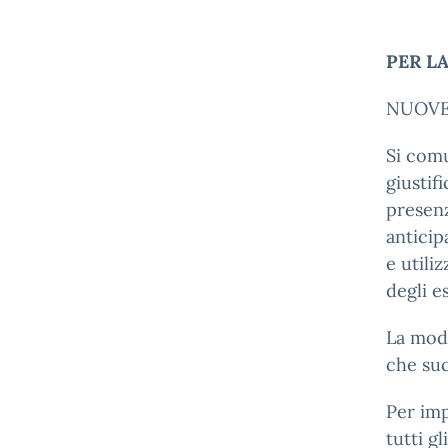
PER L
NUOVE
Si comu
giustifi
presenz
anticip
e utili
degli e
La moda
che suc
Per imp
tutti g