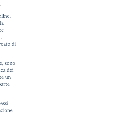
.
nline,
la
ce
,
reato di
le, sono
ica dei
nte un
parte
essi
azione