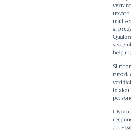
verrann
utente,
mail ve
si preg
Qualora
settemb
help.ma
Si rico
tutori,
veridic
in alcu
persone
L’Istit
respons
accesso