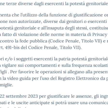
ne terze diverse dagli esercenti la potestà genitoriale
enta che l’utilizzo della funzione di giustificazione o
one non autorizzate, diverse dai genitori o esercenti 
potestà genitoriale e all’insaputa degli stessi, costituis
n fatto di violazione delle norme in materia di Privacy 
 contro la fede pubblica (Codice Penale, Titolo VII) e 
art. 491-bis del Codice Penale, Titolo VII).
ori e/o i soggetti esercenti la patria potestà genitoria
a vigilare sui comportamenti e sulla frequenza scolast
figli . Per favorire le operazioni si allegano alla prese
n la video guida per l’uso del Registro Elettronico da 
miglie.
 22 settembre 2023 per giustificare le assenze, gli ingr
pati e le uscite anticipate si potrà usare una comunic