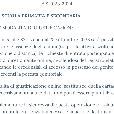
A.S 2023-2024
A SCUOLA PRIMARIA E SECONDARIA
 MODALITA’ DI GIUSTIFICAZIONE
nica alle SS.LL che dal 25 settembre 2023 sarà possib
care le assenze degli alunni (sia per le attività svolte i
a che a distanza), le richieste di entrata posticipata e
ata, direttamente online, avvalendosi del registro ele
zzando le credenziali di accesso in possesso dei genito
sercenti la potestà genitoriale.
lità di giustificazione online, sostituisce quella carta
cessivamente a tale data non potrà essere più utilizza
lementare la sicurezza di questa operazione e assicu
li utenti le credenziali necessarie, a partire da domani