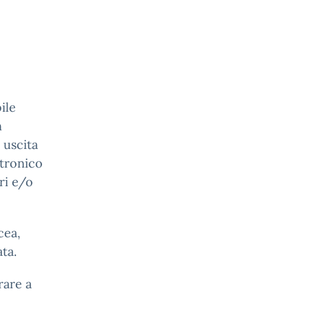
ile
n
 uscita
ttronico
ri e/o
cea,
ta.
rare a