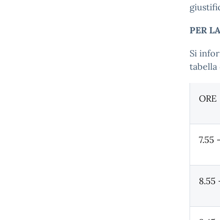
giustif
PER L
Si info
tabella
ORE
7.55 
8.55 