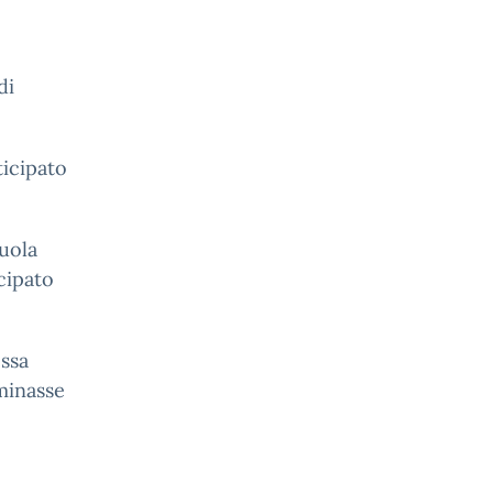
di
ticipato
cuola
cipato
essa
minasse