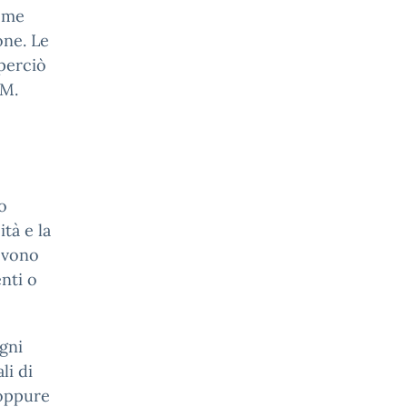
nome
one. Le
 perciò
AM.
o
tà e la
devono
nti o
gni
li di
 oppure