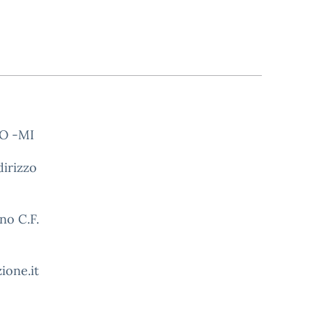
O -MI
dirizzo
no C.F.
ione.it