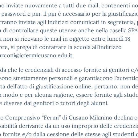
o inviate nuovamente a tutti due mail, contenenti 
 password e pin. Il pin è necessario per la giustificazi
rranno inviate agli indirizzi comunicati in segreteria,
a di controllare queste utenze anche nella casella SP
 non si ricevano le mail in oggetto entro lunedì 18
re, si prega di contattare la scuola all’indirizzo
rconi@icfermicusano.edu.it.
rda che le credenziali di accesso fornite ai genitori e/
 sono strettamente personali e garantiscono l’autentici
ità dell’atto di giustificazione online, pertanto, non 
n modo e per alcuna ragione, essere fornite agli stude
 diverse dai genitori o tutori degli alunni.
uto Comprensivo “Fermi” di Cusano Milanino declina o
abilità derivante da un uso improprio delle credenzia
 fornite e/o dalla cessione delle stesse agli studenti