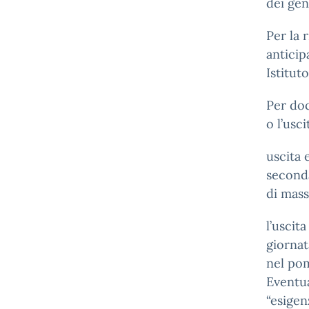
dei geni
Per la 
anticip
Istituto
Per doc
o l’usc
uscita 
seconda
di mass
l’uscit
giornat
nel po
Eventua
“esigen