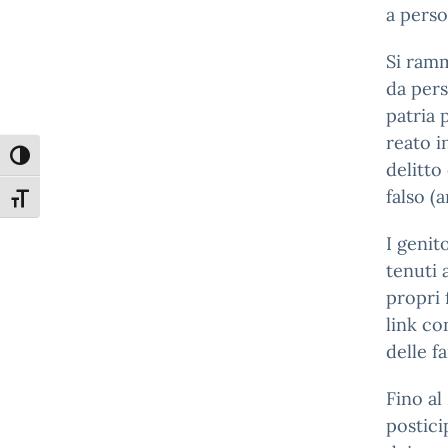
a perso
Si ramm
da pers
patria 
reato i
Attiva/disattiva alto contrasto
delitto
falso (
Attiva/disattiva dimensione testo
I genit
tenuti 
propri 
link co
delle fa
Fino al
postici