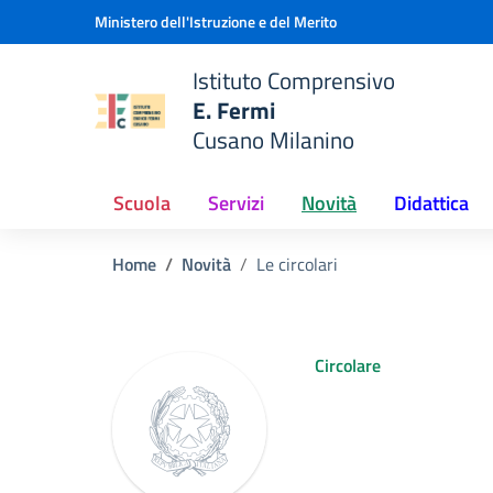
Vai ai contenuti
Vai al menu di navigazione
Vai al footer
Ministero dell'Istruzione e del Merito
Istituto Comprensivo
E. Fermi
e della scuola
Cusano Milanino
— Visita la pagina iniziale del
Scuola
Servizi
Novità
Didattica
Home
Novità
Le circolari
Circolare