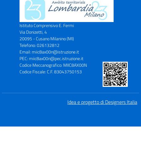
Istituto Comprensivo E. Fermi
Via Donizetti, 4
20095 - Cusano Milanino (MI)
Telefono: 026132812
Email: miic8ax00n@istruzione.it
PEC: miic8ax00n@pec.istruzione.it
Codice Meccanografico: MIIC8AX00N
Codice Fiscale: C.F. 83043750153
Idea e progetto di Designers Italia